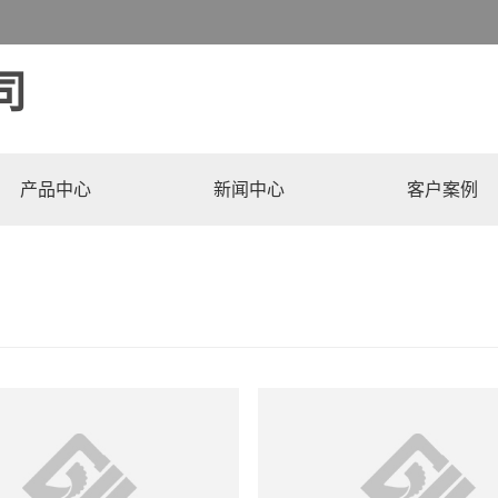
输车,自上料搅拌车,叉车等,源头厂家,值得信赖.
司
产品中心
新闻中心
客户案例