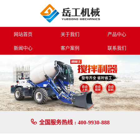
红色4吨越野叉车-岳工机械专业生产路面设备系列,小型挖掘机,装载机,履带
网站首页
关于我们
产品中心
新闻中心
客户案例
联系我们

全国服务热线 :
400-9930-888