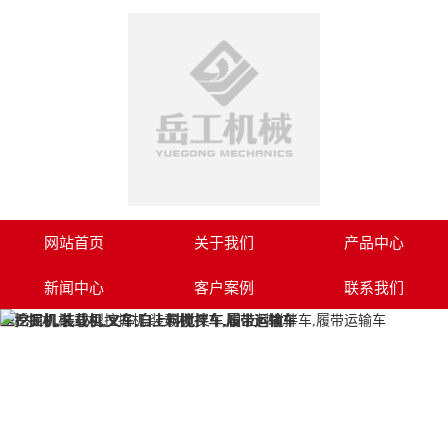
除线机-岳工机械专业生产路面设备系列,小型挖掘机,装载机,履带运输车,自
网站首页
关于我们
产品中心
新闻中心
客户案例
联系我们