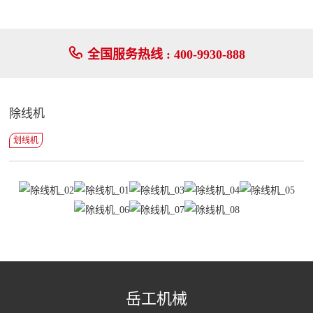

全国服务热线 :
400-9930-888
除线机
划线机
岳工机械