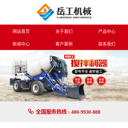
8000座驾式压路机-岳工机械专业生产路面设备系列,小型挖掘机,装载机,
网站首页
关于我们
产品中心
新闻中心
客户案例
联系我们

全国服务热线 :
400-9930-888