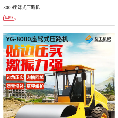
8000座驾式压路机
压路机