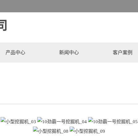
输车,自上料搅拌车,叉车等,源头厂家,值得信赖.
司
产品中心
新闻中心
客户案例