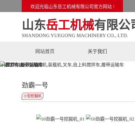
劲霸一号-岳工机械专业生产路面设备系列,小型挖掘机,装载机,履带运
欢迎光临山东岳工机械有限公司官方网站 !
山东
岳工机械
有限公
SHANDONG YUEGONG MACHINERY CO., LTD.
网站首页
关于我们
劲霸一号
小型挖掘机