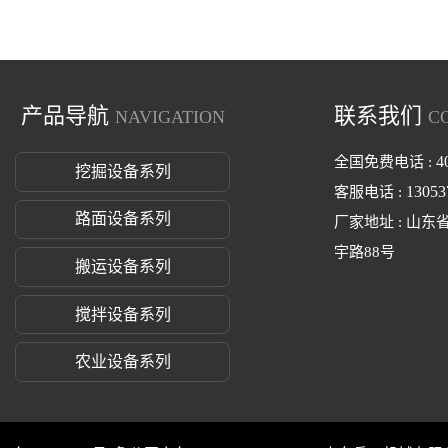
产品导航
联系我们
NAVIGATION
C
4
全国免费电话 :
挖掘设备系列
1305
客服电话 :
路面设备系列
厂家地址 : 山东
宇路88号
搬运设备系列
搅拌设备系列
农业设备系列