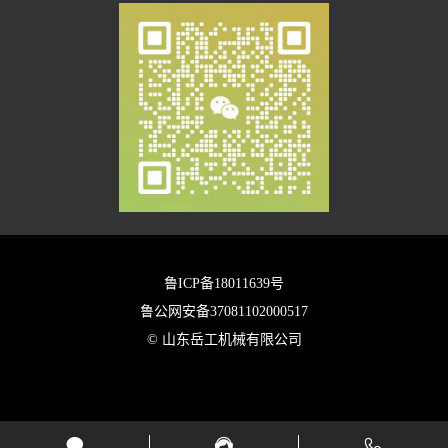
鲁ICP备18011639号
鲁公网安备37081102000517
© 山东岳工机械有限公司


