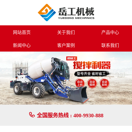
80S马力履带旋耕机-岳工机械专业生产路面设备系列,小型挖掘机,装载机,
网站首页
关于我们
产品中心
新闻中心
客户案例
联系我们

全国服务热线 :
400-9930-888