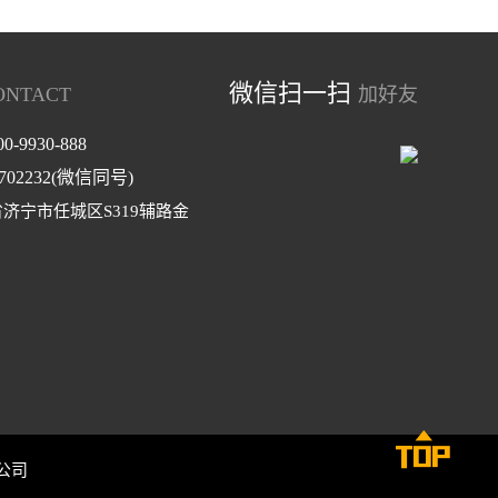
微信扫一扫
ONTACT
加好友
00-9930-888
3702232(微信同号)
省济宁市任城区S319辅路金

公司