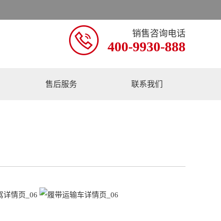

销售咨询电话
400-9930-888
售后服务
联系我们