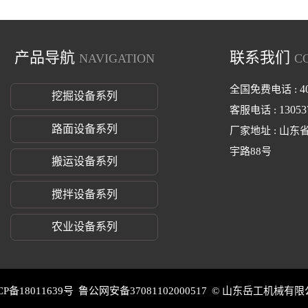
产品导航
联系我们
NAVIGATION
C
4
全国免费电话 :
挖掘设备系列
1305
客服电话 :
路面设备系列
厂家地址 : 山东
宇路88号
搬运设备系列
搅拌设备系列
农业设备系列
CP备18011639号
鲁公网安备37081102000517
© 山东岳工机械有限