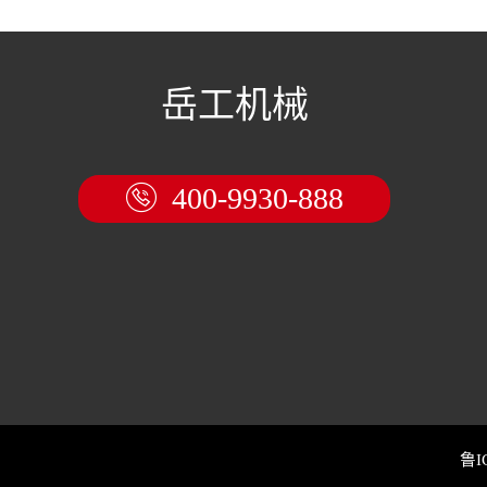
岳工机械

400-9930-888
鲁I