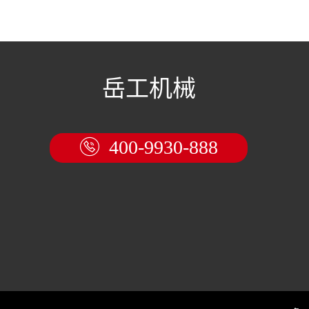
岳工机械

400-9930-888