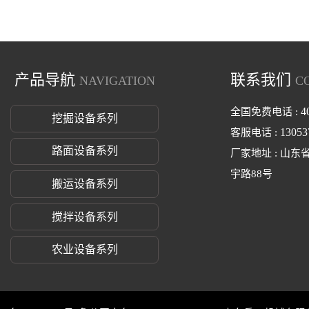
产品导航
联系我们
NAVIGATION
C
4
全国免费电话 :
挖掘设备系列
1305
客服电话 :
路面设备系列
厂家地址 : 山东
宇路88号
搬运设备系列
搅拌设备系列
农业设备系列