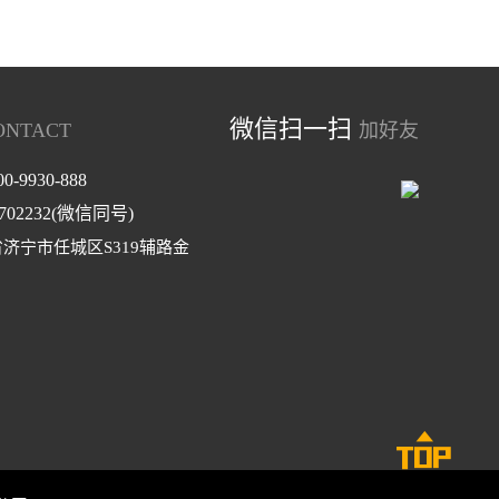
微信扫一扫
ONTACT
加好友
00-9930-888
3702232(微信同号)
省济宁市任城区S319辅路金
