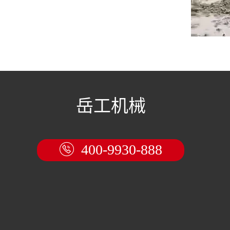
岳工机械

400-9930-888