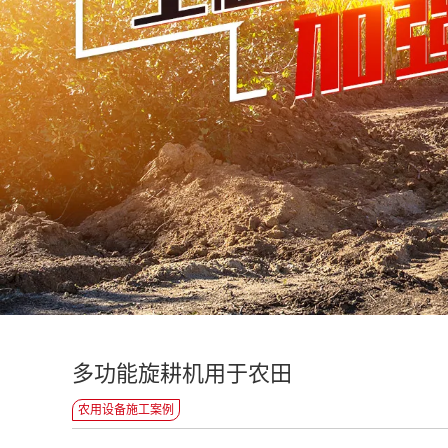
多功能旋耕机用于农田
农用设备施工案例