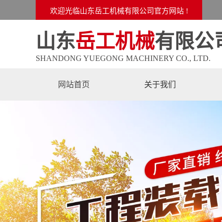
多功能旋耕机用于农田-岳工机械专业生产路面设备系列,小型挖掘机,装
欢迎光临山东岳工机械有限公司官方网站 !
山东
岳工机械
有限公
SHANDONG YUEGONG MACHINERY CO., LTD.
网站首页
关于我们