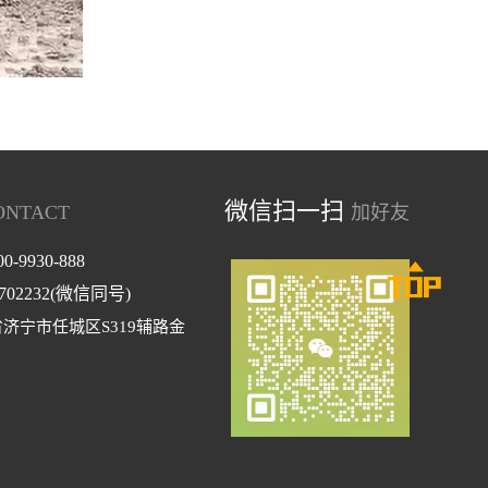
微信扫一扫
ONTACT
加好友
00-9930-888

3702232(微信同号)
省济宁市任城区S319辅路金