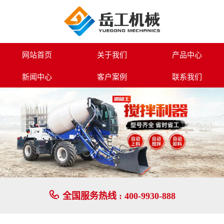
小挖机施工案例-岳工机械专业生产路面设备系列,小型挖掘机,装载机,履带
网站首页
关于我们
产品中心
新闻中心
客户案例
联系我们

全国服务热线 :
400-9930-888