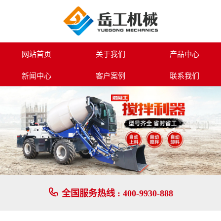
6800型自上料搅拌车-岳工机械专业生产路面设备系列,小型挖掘机,装载机
网站首页
关于我们
产品中心
新闻中心
客户案例
联系我们

全国服务热线 :
400-9930-888