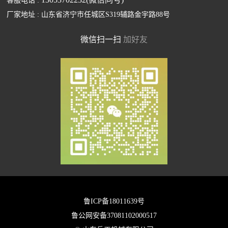
客服电话 :
厂家地址 : 山东省济宁市任城区S319辅路金宇路88号
微信扫一扫
加好友
鲁ICP备18011639号
鲁公网安备37081102000517