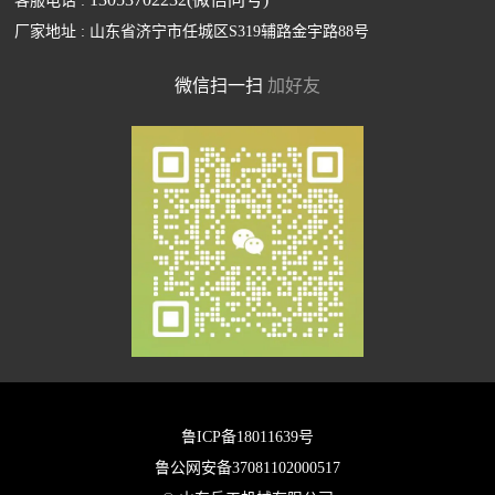
客服电话 :
厂家地址 : 山东省济宁市任城区S319辅路金宇路88号
微信扫一扫
加好友
鲁ICP备18011639号
鲁公网安备37081102000517