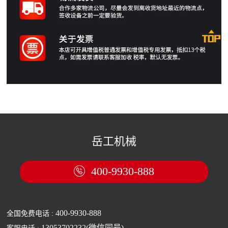

岳工机械
400-9930-888

400-9930-888
全国免费电话 :
13053702232(微信同号)